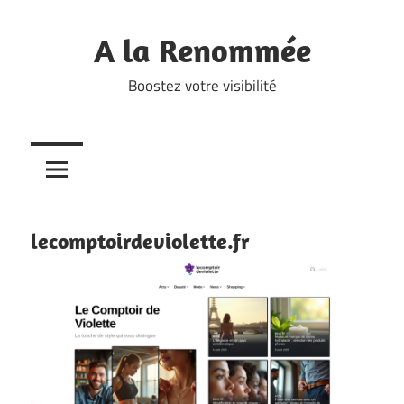
Skip
to
A la Renommée
content
Boostez votre visibilité
lecomptoirdeviolette.fr