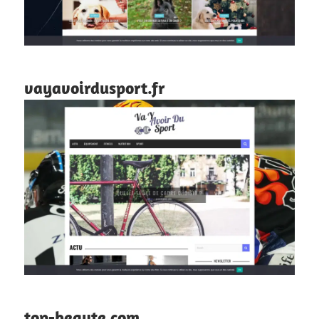
vayavoirdusport.fr
top-beaute.com